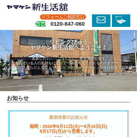
リフォームご相談窓口
0120-847-060
リビングびゅう
ヤマケン新生活舘へようこそ！
「ああしたい」「こうしたい」夢を実現します。
住んでいる人の気持ちになって一緒に考えてくれるパートナー、
住まいのことならどんなことでもリビングびゅうヤマケン新生活舘までお気軽
にご相談ください。
お知らせ
夏期休業のお知らせ
期間：2026年8月11日(火)〜8月16日(日)
8月17日(月)から営業します。