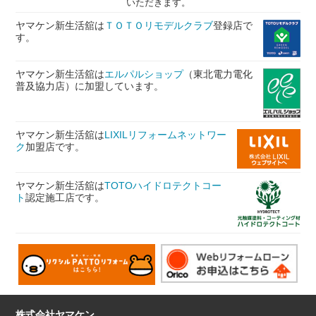
いただきます。
2022/05/12
トクトク情報
を更新しました。
ヤマケン新生活舘は
ＴＯＴＯリモデルクラブ
登録店で
す。
2022/03/10
トクトク情報
を更新しました。
ヤマケン新生活舘は
2022/01/28
エルパルショップ
トクトク情報
を更新しました。
（東北電力電化
普及協力店）に加盟しています。
2021/01/20
施工事例集
を更新しました。
2021/01/13
トクトク情報
を更新しました。
ヤマケン新生活舘は
LIXILリフォームネットワー
ク
加盟店です。
2021/09/15
トクトク情報
を更新しました。
2021/05/11
トクトク情報
を更新しました。
ヤマケン新生活舘は
TOTOハイドロテクトコー
ト
認定施工店です。
2021/03/08
トクトク情報
を更新しました。
2021/02/04
トクトク情報
を更新しました。
2021/01/06
トクトク情報
を更新しました。
2020/11/20
トクトク情報
を更新しました。
2020/09/03
トクトク情報
を更新しました。
株式会社ヤマケン