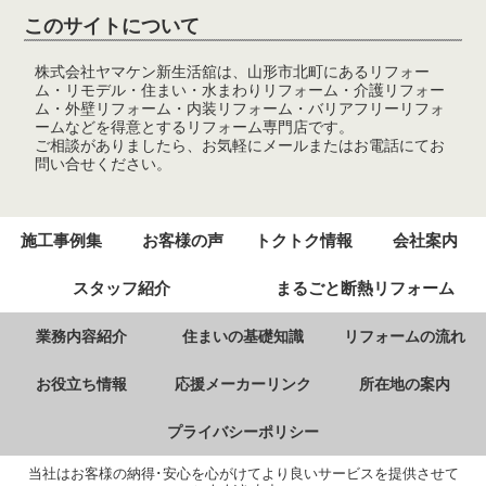
2024/09/11
トクトク情報
を更新しました。
このサイトについて
2024/04/11
トクトク情報
を更新しました。
株式会社ヤマケン新生活舘は、山形市北町にあるリフォー
ム・リモデル・住まい・水まわりリフォーム・介護リフォー
2024/03/05
トクトク情報
を更新しました。
ム・外壁リフォーム・内装リフォーム・バリアフリーリフォ
ームなどを得意とするリフォーム専門店です。
2023/11/20
施工事例集
を更新しました。
ご相談がありましたら、お気軽にメールまたはお電話にてお
問い合せください。
2023/10/12
トクトク情報
を更新しました。
2023/05/09
トクトク情報
を更新しました。
施工事例集
お客様の声
トクトク情報
会社案内
2023/03/08
トクトク情報
を更新しました。
スタッフ紹介
まるごと断熱リフォーム
2023/02/09
トクトク情報
を更新しました。
業務内容紹介
住まいの基礎知識
リフォームの流れ
2023/01/11
トクトク情報
を更新しました。
2022/11/01
施工事例集
を更新しました。
お役立ち情報
応援メーカーリンク
所在地の案内
2022/09/09
LIXILまるごと断熱リフォーム
を公開しま
プライバシーポリシー
した。
当社はお客様の納得･安心を心がけてより良いサービスを提供させて
2022/09/05
トクトク情報
を更新しました。